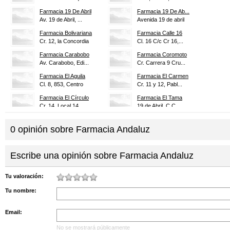
Farmacia 19 De Abril
Farmacia 19 De Ab...
Av. 19 de Abril, ...
Avenida 19 de abril
Farmacia Bolivariana
Farmacia Calle 16
Cr. 12, la Concordia
Cl. 16 C/c Cr 16,...
Farmacia Carabobo
Farmacia Coromoto
Av. Carabobo, Edi...
Cr. Carrera 9 Cru...
Farmacia El Aguila
Farmacia El Carmen
Cl. 8, 853, Centro
Cr. 11 y 12, Pabl...
Farmacia El Círculo
Farmacia El Tama
Cr. 14, Local 14,...
19 de Abril, C C ...
Farmacia Farma Sa...
Farmacia Farma-diez
0
opinión sobre
Av. Libertador, C...
Farmacia Andaluz
Cl. 10, Edificio ...
Farmacia Francesa
Farmacia Galladin
14, Barrio Obrero
Av. Ppal, Sector ...
Escribe una opinión sobre Farmacia Andaluz
Farmacia Humboldt
Farmacia Ipasme
Cr. 11, 4-75, la ...
Cr. 2 Cruce con 1...
Tu valoración:
Farmacia Jesús Na...
Farmacia La Ermit...
Tu nombre:
Cl. Ppal, 1-116, ...
Cl. 13 C/cr 3, Ba...
Farmacia La Guacara
Farmacia La Inmac...
Email:
Cl. 3 con Carrera...
Cl. 4, la Concordia
Farmacia Las Pilas
Farmacia Ligia
No se mostrará públicamente