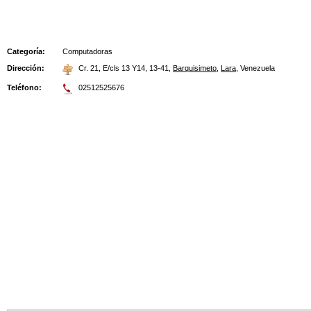
Categoría:
Computadoras
Dirección:
Cr. 21, E/cls 13 Y14, 13-41
,
Barquisimeto
,
Lara
,
Venezuela
Teléfono:
02512525676