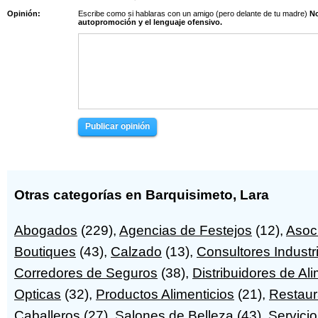
Opinión:
Escribe como si hablaras con un amigo (pero delante de tu madre)
No s
autopromoción y el lenguaje ofensivo.
Publicar opinión
Otras categorías en Barquisimeto, Lara
Abogados
(229),
Agencias de Festejos
(12),
Asoc
Boutiques
(43),
Calzado
(13),
Consultores Industr
Corredores de Seguros
(38),
Distribuidores de Al
Opticas
(32),
Productos Alimenticios
(21),
Restaur
Caballeros
(27),
Salones de Belleza
(43),
Servicio