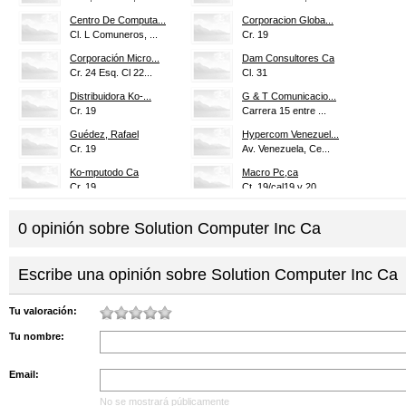
Centro De Computa...
Corporacion Globa...
Cl. L Comuneros, ...
Cr. 19
Corporación Micro...
Dam Consultores Ca
Cr. 24 Esq. Cl 22...
Cl. 31
Distribuidora Ko-...
G & T Comunicacio...
Cr. 19
Carrera 15 entre ...
Guédez, Rafael
Hypercom Venezuel...
Cr. 19
Av. Venezuela, Ce...
Ko-mputodo Ca
Macro Pc,ca
Cr. 19
Ct. 19/cal19 y 20...
Marchan Computación
Pci Compuiter
0
opinión sobre
Cl. 25, C C Cosmo...
Solution Computer Inc Ca
Cr. 19 Entre 33, ...
Sopsis Ca
Super Pc, Ca
Cr. 21, Centro Co...
Escribe una opinión sobre Solution Computer Inc Ca
Tecnosistemas 200...
Xitel De Venezuel...
Av. Venezuela, 33...
Av. Venezuela
Tu valoración:
Tu nombre:
Email:
No se mostrará públicamente