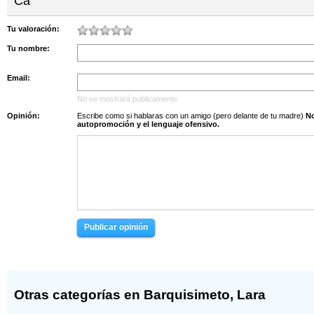
Ca
Unidad Educativa ...
Unidad Educativa ...
Cr. 22, Cl 16, 16-20
Cl. 7
Tu valoración:
Tu nombre:
Email:
No se mostrará públicamente
Opinión:
Escribe como si hablaras con un amigo (pero delante de tu madre)
No s
autopromoción y el lenguaje ofensivo.
Publicar opinión
Otras categorías en Barquisimeto, Lara