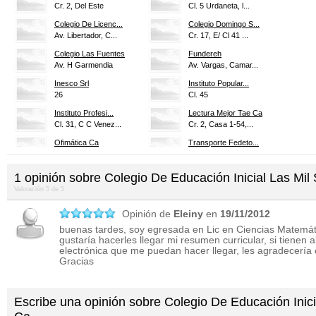
Cr. 2, Del Este
Cl. 5 Urdaneta, l...
Colegio De Licenc...
Colegio Domingo S...
Av. Libertador, C...
Cr. 17, E/ Cl 41 ...
Colegio Las Fuentes
Fundereh
Av. H Garmendia
Av. Vargas, Camar...
Inesco Srl
Instituto Popular...
26
Cl. 45
Instituto Profesi...
Lectura Mejor Tae Ca
Cl. 31, C C Venez...
Cr. 2, Casa 1-54,...
Ofimática Ca
Transporte Fedeto...
Cl. 24, Torre Aya...
Cl. 49
U.e Colegio Batal...
Unidad Educativa ...
1
opinión sobre
Colegio De Educación Inicial Las Mil
Av. Rotaria, Bata...
Av. Rotaria
Valoración
5
de
5
Unidad Educativa ...
Unidad Educativa ...
Cr. 2, Del Este
Opinión de
Eleiny
Av. Fzas Armadas,...
en
19/11/2012
buenas tardes, soy egresada en Lic en Ciencias Matemá
Unidad Educativa ...
Unidad Educativa ...
gustaría hacerles llegar mi resumen curricular, si tienen 
Cr. 23 E/cl 27 y 28
Cl. 14 Esq Cr 17
electrónica que me puedan hacer llegar, les agradecerí
Gracias
Unidad Educativa ...
Unidad Educativa ...
Cr. 19
Cl. Cl.7 Entre Cr...
Unidad Educativa ...
Unidad Educativa ...
Escribe una opinión sobre Colegio De Educación Inici
Av. Rotaria
Cl. 45, el Rosari...