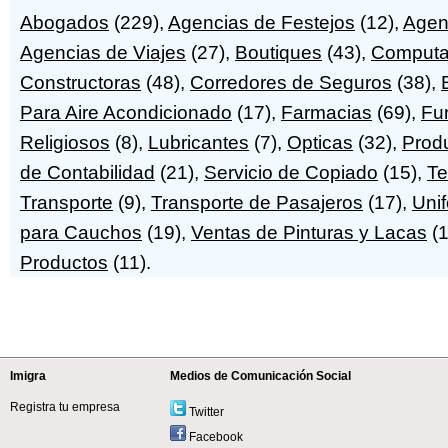
Abogados
(229),
Agencias de Festejos
(12),
Agen
Agencias de Viajes
(27),
Boutiques
(43),
Computa
Constructoras
(48),
Corredores de Seguros
(38),
Para Aire Acondicionado
(17),
Farmacias
(69),
Fu
Religiosos
(8),
Lubricantes
(7),
Opticas
(32),
Prod
de Contabilidad
(21),
Servicio de Copiado
(15),
Te
Transporte
(9),
Transporte de Pasajeros
(17),
Uni
para Cauchos
(19),
Ventas de Pinturas y Lacas
(1
Productos
(11).
Imigra
Medios de Comunicación Social
Registra tu empresa
Twitter
Facebook