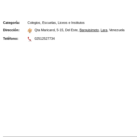
Categoría:
Colegios, Escuelas, Liceos e Institutos
Dirección:
Qta Maricarol, 5-15, Del Este
,
Barquisimeto
,
Lara
,
Venezuela
Teléfono:
02512527734