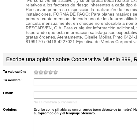
“Personal Administrativo”, y su empresa deba realizar E
relativos a los factores de riesgo inherentes a cada tipo 
Rescarven pone a su disposición la realización de los m
instalaciones. FORMA DE PAGO: Para planes masivos se
primera cuota mensual de cada uno de los futuros afiliado
cancela mensualmente, en cheque no endosable a no
RESCARVEN, C.A. Para cualquier información adicional, f
Esperando que esta información satisfaga sus expectativ
gratas órdenes, Atentamente, Giselle Molina Pinto 0424-
8199170 / 0416-4227021 Ejecutiva de Ventas Corporativ
Escribe una opinión sobre Cooperativa Milenio 899, R
Tu valoración:
Tu nombre:
Email:
No se mostrará públicamente
Opinión:
Escribe como si hablaras con un amigo (pero delante de tu madre)
No s
autopromoción y el lenguaje ofensivo.