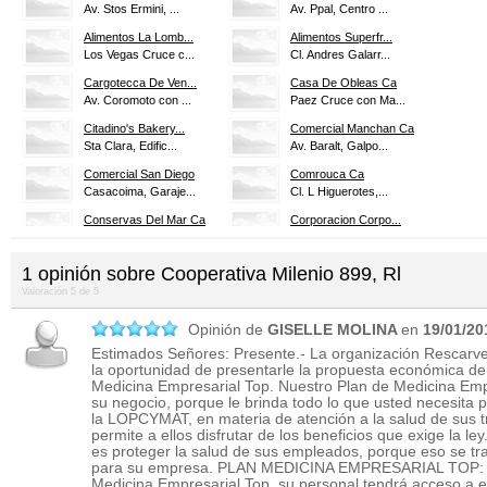
Av. Stos Ermini, ...
Av. Ppal, Centro ...
Alimentos La Lomb...
Alimentos Superfr...
Los Vegas Cruce c...
Cl. Andres Galarr...
Cargotecca De Ven...
Casa De Obleas Ca
Av. Coromoto con ...
Paez Cruce con Ma...
Citadino's Bakery...
Comercial Manchan Ca
Sta Clara, Edific...
Av. Baralt, Galpo...
Comercial San Diego
Comrouca Ca
Casacoima, Garaje...
Cl. L Higuerotes,...
Conservas Del Mar Ca
Corporacion Corpo...
Cl. Libertador, E...
Av. Cristobal Roj...
Dany Food Corpora...
Dinavica
1
opinión sobre
Cooperativa Milenio 899, Rl
Vda. Principal, Q...
Cl. B Slirmak, Ed...
Valoración
5
de
5
Distribuidor De B...
Distribuidora Cas...
3ra de Carapa, Gp...
Opinión de
GISELLE MOLINA
Transv. 3ra Nte, ...
en
19/01/20
Estimados Señores: Presente.- La organización Rescarve
Distribuidora Div...
Distribuidora Eli...
la oportunidad de presentarle la propuesta económica de
Neveri, Ulises, P...
Cl. Zea, Edificio...
Medicina Empresarial Top. Nuestro Plan de Medicina Emp
su negocio, porque le brinda todo lo que usted necesita p
Distribuidora Jor...
Distribuidora Kan...
la LOPCYMAT, en materia de atención a la salud de sus tr
Av. Intercomunal,...
Cl. 2da. Cruce co...
permite a ellos disfrutar de los beneficios que exige la ley
Distribuidora Met...
Distribuidora Pon...
es proteger la salud de sus empleados, porque eso se tr
Cl. Lima, Edifici...
Cl. 6 Con, Centro...
para su empresa. PLAN MEDICINA EMPRESARIAL TOP: C
Medicina Empresarial Top, su personal tendrá acceso a 