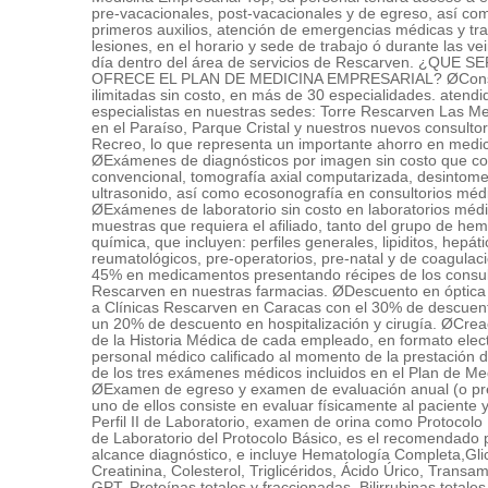
Fábrica De Pastas...
Fradoris Ca
pre-vacacionales, post-vacacionales y de egreso, así co
Av. Ppal, Cc Sn M...
Naiguasta y Amacu...
primeros auxilios, atención de emergencias médicas y tr
lesiones, en el horario y sede de trabajo ó durante las vei
Herma Distribucio...
Industrias Simala Ca
día dentro del área de servicios de Rescarven. ¿QUE S
Neveri, Ctro Com ...
E, Ferle, 1, Boleita
OFRECE EL PLAN DE MEDICINA EMPRESARIAL? ØConsu
ilimitadas sin costo, en más de 30 especialidades. atend
Inversiones Count...
Inversiones El Pr...
especialistas en nuestras sedes: Torre Rescarven Las M
Cvlacion D Sol, E...
Cuji a Romualda, ...
en el Paraíso, Parque Cristal y nuestros nuevos consultor
Recreo, lo que representa un importante ahorro en medic
Inversiones Herma...
Inversiones Marle...
ØExámenes de diagnósticos por imagen sin costo que co
Cl. Real, Edifici...
Cl. Vargas, Edifi...
convencional, tomografía axial computarizada, desintom
Inversiones Reisil
Inversora Yoligar Ca
ultrasonido, así como ecosonografía en consultorios mé
La Iglesia, Raams...
Madrices a San Ja...
ØExámenes de laboratorio sin costo en laboratorios méd
muestras que requiera el afiliado, tanto del grupo de he
Lácteos Hermanos ...
Libreria America
química, que incluyen: perfiles generales, lipiditos, hepát
Cl. L Molinos, Ed...
Campo Elias, Edif...
reumatológicos, pre-operatorios, pre-natal y de coagula
45% en medicamentos presentando récipes de los consul
Logística 9000 Ca
Matyoristas
Rescarven en nuestras farmacias. ØDescuento en óptic
Cl. Veracruz, Edi...
Rep Dominicana, D...
a Clínicas Rescarven en Caracas con el 30% de descuen
un 20% de descuento en hospitalización y cirugía. ØCreac
Obleamania
Okey Shoes Ca
de la Historia Médica de cada empleado, en formato elect
Av. Bolivar, Edif...
Cl. 1 con 6, Cc I...
personal médico calificado al momento de la prestación d
de los tres exámenes médicos incluidos en el Plan de Med
Organizacion Pira...
Peistone Food
ØExamen de egreso y examen de evaluación anual (o pr
Cl. Coromoto, Qui...
Av. Lima, To Phel...
uno de ellos consiste en evaluar físicamente al paciente y 
Perfumería Dulcin...
Productos Mixtos ...
Perfil II de Laboratorio, examen de orina como Protocolo Bá
Av. B Artes, los ...
Cl. Ppal Pte Soub...
de Laboratorio del Protocolo Básico, es el recomendado 
alcance diagnóstico, e incluye Hematología Completa,Gli
Promociones Cruci...
Puesto De Venta D...
Creatinina, Colesterol, Triglicéridos, Ácido Úrico, Trans
Cirunv Del Sol, C...
Urd, Mercado la A...
GPT, Proteínas totales y fraccionadas, Bilirrubinas totales