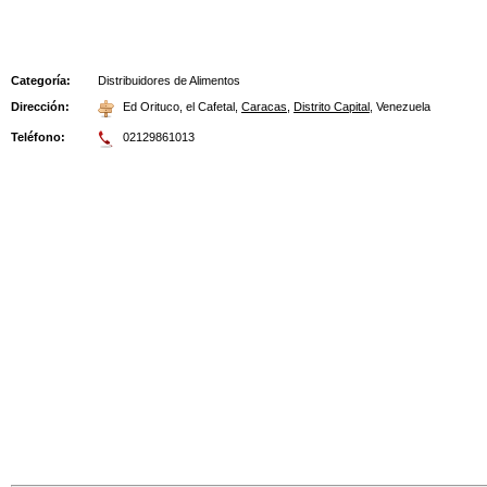
Categoría:
Distribuidores de Alimentos
Dirección:
Ed Orituco, el Cafetal
,
Caracas
,
Distrito Capital
,
Venezuela
Teléfono:
02129861013