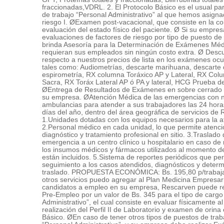
fraccionadas,VDRL. 2. El Protocolo Básico es el usual par
Representaciones ...
Representaciones ...
de trabajo “Personal Administrativo” al que hemos asigna
Misericordia a ?o...
Cl. el Recreo, Ed...
riesgo I. ØExamen post-vacacional, que consiste en la c
evaluación del estado físico del paciente. Ø Si su empres
Representaciones ...
Representaciones ...
evaluaciones de factores de riesgo por tipo de puesto de
Vda. Bucare a Pte...
P?jaro a Zamuro, ...
brinda Asesoría para la Determinación de Exámenes Méd
requieran sus empleados sin ningún costo extra. Ø Desc
Sport World De Ve...
Suministros Jjm Ca
respecto a nuestros precios de lista en los exámenes ocu
Ca Tiuna, Tony, P...
Alma Mater, Edifi...
tales como: Audiometrías, descarte marihuana, descarte 
espirometría, RX columna Toráxico AP y Lateral, RX Co
Sacra, RX Toráx Lateral AP ó PA y lateral, HCG Prueba 
ØEntrega de Resultados de Exámenes en sobre cerrado 
su empresa. ØAtención Médica de las emergencias con nu
ambulancias para atender a sus trabajadores las 24 horas
días del año, dentro del área geográfica de servicios de
1.Unidades dotadas con los equipos necesarios para la a
2.Personal médico en cada unidad, lo que permite atenc
diagnóstico y tratamiento profesional en sitio. 3.Traslado 
emergencia a un centro clínico u hospitalario en caso de 
los insumos médicos y fármacos utilizados al momento d
están incluidos. 5.Sistema de reportes periódicos que pe
seguimiento a los casos atendidos, diagnósticos y determ
traslado. PROPUESTA ECONÓMICA: Bs. 195,80 p/trabaj
otros servicios puedo agregar al Plan Medicina Empresar
candidatos a empleo en su empresa, Rescarven puede re
Pre-Empleo por un valor de Bs. 345 para el tipo de cargo
Administrativo”, el cual consiste en evaluar físicamente al
realización del Perfil II de Laboratorio y examen de orin
Básico. ØEn caso de tener otros tipos de puestos de trab