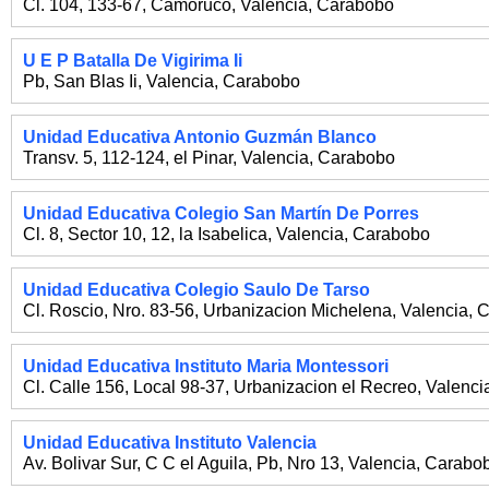
Cl. 104, 133-67, Camoruco
,
Valencia
,
Carabobo
U E P Batalla De Vigirima Ii
Pb, San Blas Ii
,
Valencia
,
Carabobo
Unidad Educativa Antonio Guzmán Blanco
Transv. 5, 112-124, el Pinar
,
Valencia
,
Carabobo
Unidad Educativa Colegio San Martín De Porres
Cl. 8, Sector 10, 12, la Isabelica
,
Valencia
,
Carabobo
Unidad Educativa Colegio Saulo De Tarso
Cl. Roscio, Nro. 83-56, Urbanizacion Michelena
,
Valencia
,
C
Unidad Educativa Instituto Maria Montessori
Cl. Calle 156, Local 98-37, Urbanizacion el Recreo
,
Valenci
Unidad Educativa Instituto Valencia
Av. Bolivar Sur, C C el Aguila, Pb, Nro 13
,
Valencia
,
Carabo